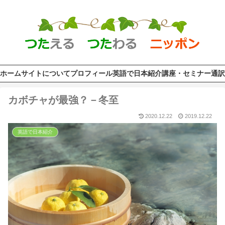
ホーム
サイトについて
プロフィール
英語で日本紹介
講座・セミナー
通訳
カボチャが最強？－冬至
2020.12.22
2019.12.22
英語で日本紹介