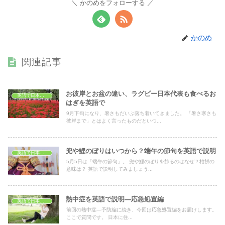
かのめをフォローする
かのめ
関連記事
お彼岸とお盆の違い、ラグビー日本代表も食べるお
英語で日本紹介
はぎを英語で
9月下旬になり、暑さもだいぶ落ち着いてきました。 「暑さ寒さも
彼岸まで」とはよく言ったものだといつ...
兜や鯉のぼりはいつから？端午の節句を英語で説明
英語で日本紹介
5月5日は「端午の節句」。 兜や鯉のぼりを飾るのはなぜ？柏餅の
意味は？ 英語で説明してみましょう...
熱中症を英語で説明―応急処置編
英語で日本紹介
前回の熱中症―予防編に続き、今回は応急処置編をお届けします。
ここで質問です。 日本に住...