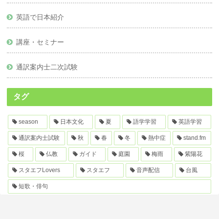
英語で日本紹介
講座・セミナー
通訳案内士二次試験
タグ
season
日本文化
夏
語学学習
英語学習
通訳案内士試験
秋
春
冬
熱中症
stand.fm
桜
仏教
ガイド
庭園
梅雨
紫陽花
スタエフLovers
スタエフ
音声配信
台風
短歌・俳句