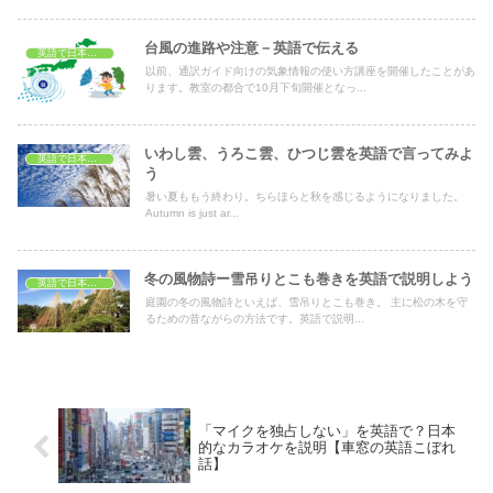
台風の進路や注意－英語で伝える
英語で日本紹介
以前、通訳ガイド向けの気象情報の使い方講座を開催したことがあ
ります。教室の都合で10月下旬開催となっ...
いわし雲、うろこ雲、ひつじ雲を英語で言ってみよ
英語で日本紹介
う
暑い夏ももう終わり。ちらほらと秋を感じるようになりました。
Autumn is just ar...
冬の風物詩ー雪吊りとこも巻きを英語で説明しよう
英語で日本紹介
庭園の冬の風物詩といえば、雪吊りとこも巻き。 主に松の木を守
るための昔ながらの方法です。英語で説明...
「マイクを独占しない」を英語で？日本
的なカラオケを説明【車窓の英語こぼれ
話】