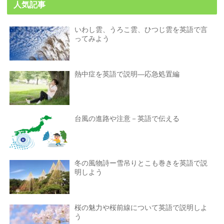
人気記事
いわし雲、うろこ雲、ひつじ雲を英語で言
ってみよう
熱中症を英語で説明―応急処置編
台風の進路や注意－英語で伝える
冬の風物詩ー雪吊りとこも巻きを英語で説
明しよう
桜の魅力や桜前線について英語で説明しよ
う